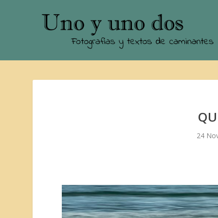
QU
24 No