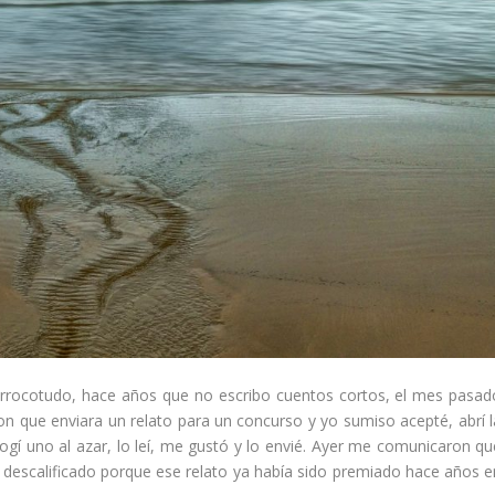
rrocotudo, hace años que no escribo cuentos cortos, el mes pasad
n que enviara un relato para un concurso y yo sumiso acepté, abrí l
gí uno al azar, lo leí, me gustó y lo envié. Ayer me comunicaron qu
escalificado porque ese relato ya había sido premiado hace años e