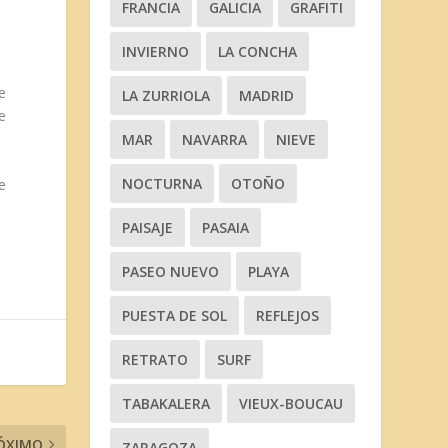
FRANCIA
GALICIA
GRAFITI
INVIERNO
LA CONCHA
e
LA ZURRIOLA
MADRID
e
MAR
NAVARRA
NIEVE
NOCTURNA
OTOÑO
e
PAISAJE
PASAIA
PASEO NUEVO
PLAYA
PUESTA DE SOL
REFLEJOS
RETRATO
SURF
TABAKALERA
VIEUX-BOUCAU
ÓXIMO
ZARAGOZA