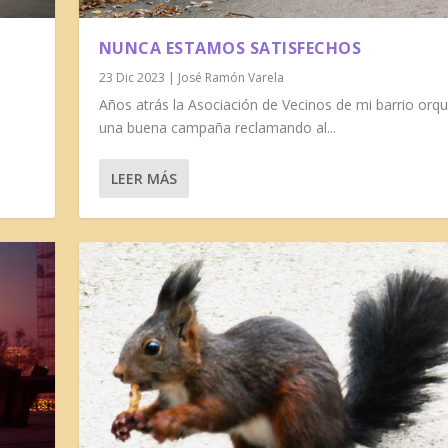
NUNCA ESTAMOS SATISFECHOS
23 Dic 2023
|
José Ramón Varela
Años atrás la Asociación de Vecinos de mi barrio orq
una buena campaña reclamando al...
LEER MÁS