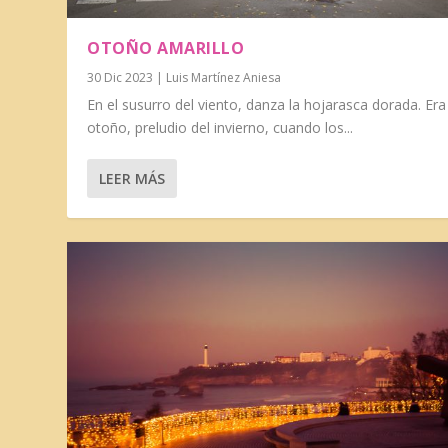
OTOÑO AMARILLO
30 Dic 2023
|
Luis Martínez Aniesa
En el susurro del viento, danza la hojarasca dorada. Era
otoño, preludio del invierno, cuando los...
LEER MÁS