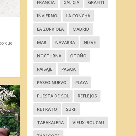
FRANCIA
GALICIA
GRAFITI
INVIERNO
LA CONCHA
LA ZURRIOLA
MADRID
MAR
NAVARRA
NIEVE
eo que
NOCTURNA
OTOÑO
PAISAJE
PASAIA
PASEO NUEVO
PLAYA
PUESTA DE SOL
REFLEJOS
RETRATO
SURF
TABAKALERA
VIEUX-BOUCAU
ZARAGOZA