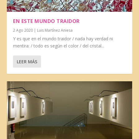
EN ESTE MUNDO TRAIDOR
2 Ago 2020
|
Luis Martínez Aniesa
Y es que en el mundo traidor / nada hay verdad ni
mentira: / todo es según el color / del cristal...
LEER MÁS