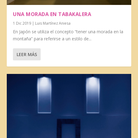
UNA MORADA EN TABAKALERA
1 Dic 2019
|
Luis Martínez Aniesa
En Japón se utiliza el concepto “tener una morada en la
montaña” para referirse a un estilo de...
LEER MÁS