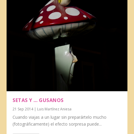
SETAS Y … GUSANOS
21 Sep 2014
|
Luis Martínez Aniesa
Cuando viajas a un lugar sin preparártelo mucho
(fotográficamente) el efecto sorpresa puede...