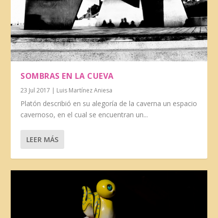
SOMBRAS EN LA CUEVA
23 Jul 2017
|
Luis Martínez Aniesa
Platón describió ​en su alegoría de la caverna un espacio
cavernoso, en el cual se encuentran un...
LEER MÁS