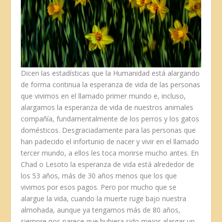
Dicen las estadísticas que la Humanidad está alargando
de forma continua la esperanza de vida de las personas
que vivimos en el llamado primer mundo e, incluso,
alargamos la esperanza de vida de nuestros animales
compañía, fundamentalmente de los perros y los gatos
domésticos. Desgraciadamente para las personas que
han padecido el infortunio de nacer y vivir en el llamado
tercer mundo, a ellos les toca morirse mucho antes. En
Chad o Lesoto la esperanza de vida está alrededor de
los 53 años, más de 30 años menos que los que
vivimos por esos pagos. Pero por mucho que se
alargue la vida, cuando la muerte ruge bajo nuestra
almohada, aunque ya tengamos más de 80 años,
siempre nos parece que hubiera sido mejor alargar un